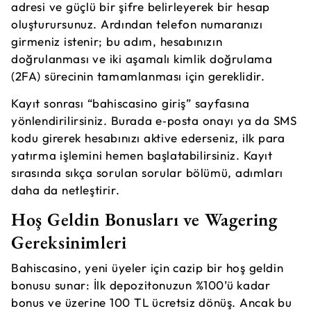
A
adresi ve güçlü bir şifre belirleyerek bir hesap
C
oluşturursunuz. Ardından telefon numaranızı
girmeniz istenir; bu adım, hesabınızın
doğrulanması ve iki aşamalı kimlik doğrulama
(2FA) sürecinin tamamlanması için gereklidir.
Kayıt sonrası “bahiscasino giriş” sayfasına
yönlendirilirsiniz. Burada e‑posta onayı ya da SMS
kodu girerek hesabınızı aktive ederseniz, ilk para
yatırma işlemini hemen başlatabilirsiniz. Kayıt
sırasında sıkça sorulan sorular bölümü, adımları
daha da netleştirir.
Hoş Geldin Bonusları ve Wagering
Gereksinimleri
Bahiscasino, yeni üyeler için cazip bir hoş geldin
bonusu sunar: İlk depozitonuzun %100’ü kadar
bonus ve üzerine 100 TL ücretsiz dönüş. Ancak bu