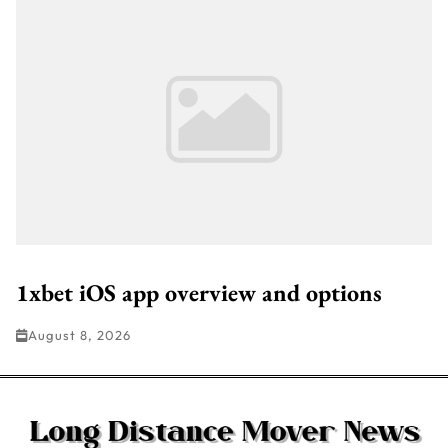
1xbet iOS app overview and options
August 8, 2026