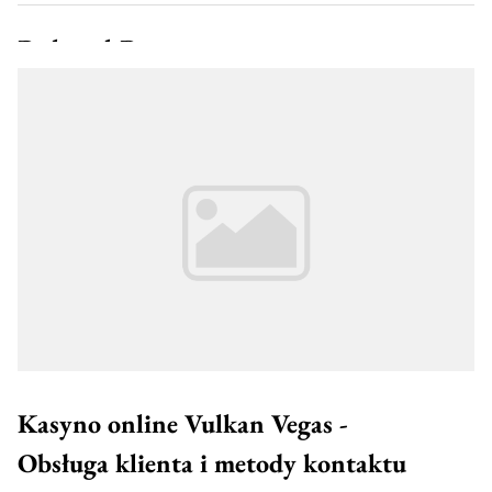
Related Post
Kasyno online Vulkan Vegas -
Obsługa klienta i metody kontaktu