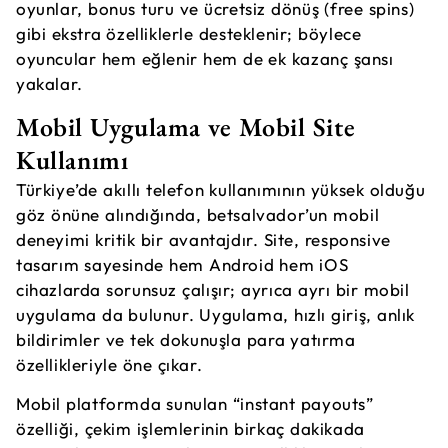
oyunlar, bonus turu ve ücretsiz dönüş (free spins)
gibi ekstra özelliklerle desteklenir; böylece
oyuncular hem eğlenir hem de ek kazanç şansı
yakalar.
Mobil Uygulama ve Mobil Site
Kullanımı
Türkiye’de akıllı telefon kullanımının yüksek olduğu
göz önüne alındığında, betsalvador’un mobil
deneyimi kritik bir avantajdır. Site, responsive
tasarım sayesinde hem Android hem iOS
cihazlarda sorunsuz çalışır; ayrıca ayrı bir mobil
uygulama da bulunur. Uygulama, hızlı giriş, anlık
bildirimler ve tek dokunuşla para yatırma
özellikleriyle öne çıkar.
Mobil platformda sunulan “instant payouts”
özelliği, çekim işlemlerinin birkaç dakikada