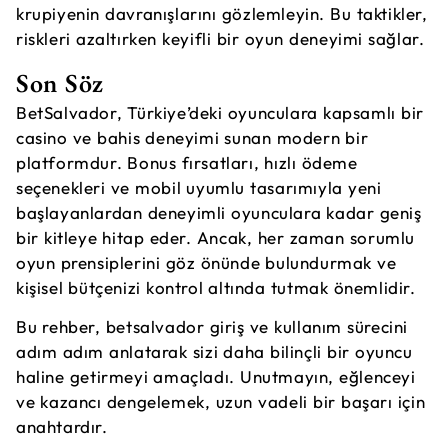
krupiyenin davranışlarını gözlemleyin. Bu taktikler,
riskleri azaltırken keyifli bir oyun deneyimi sağlar.
Son Söz
BetSalvador, Türkiye’deki oyunculara kapsamlı bir
casino ve bahis deneyimi sunan modern bir
platformdur. Bonus fırsatları, hızlı ödeme
seçenekleri ve mobil uyumlu tasarımıyla yeni
başlayanlardan deneyimli oyunculara kadar geniş
bir kitleye hitap eder. Ancak, her zaman sorumlu
oyun prensiplerini göz önünde bulundurmak ve
kişisel bütçenizi kontrol altında tutmak önemlidir.
Bu rehber, betsalvador giriş ve kullanım sürecini
adım adım anlatarak sizi daha bilinçli bir oyuncu
haline getirmeyi amaçladı. Unutmayın, eğlenceyi
ve kazancı dengelemek, uzun vadeli bir başarı için
anahtardır.