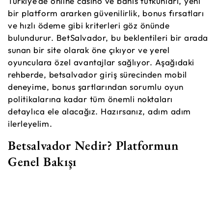
Türkiye’de online casino ve bahis tutkunları, yeni
bir platform ararken güvenilirlik, bonus fırsatları
ve hızlı ödeme gibi kriterleri göz önünde
bulundurur. BetSalvador, bu beklentileri bir arada
sunan bir site olarak öne çıkıyor ve yerel
oyunculara özel avantajlar sağlıyor. Aşağıdaki
rehberde, betsalvador giriş sürecinden mobil
deneyime, bonus şartlarından sorumlu oyun
politikalarına kadar tüm önemli noktaları
A
detaylıca ele alacağız. Hazırsanız, adım adım
M
ilerleyelim.
S
Betsalvador Nedir? Platformun
M
Genel Bakışı