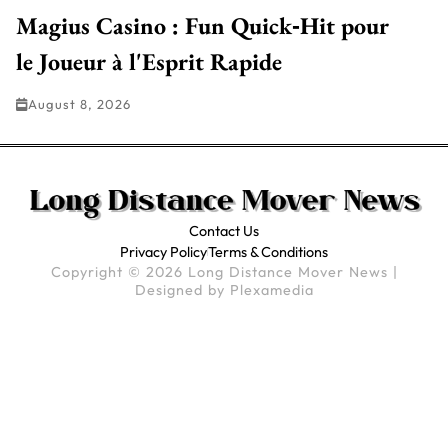
Magius Casino : Fun Quick‑Hit pour
le Joueur à l'Esprit Rapide
August 8, 2026
Contact Us
Privacy Policy
Terms & Conditions
Copyright © 2026 Long Distance Mover News |
Designed by
Plexamedia