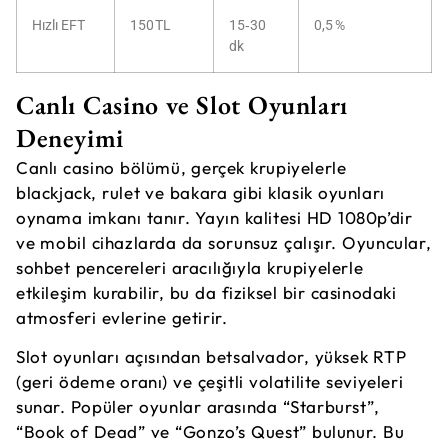
Hızlı EFT
150 TL
15‑30
0,5 %
dk
Canlı Casino ve Slot Oyunları
Deneyimi
Canlı casino bölümü, gerçek krupiyelerle
blackjack, rulet ve bakara gibi klasik oyunları
oynama imkanı tanır. Yayın kalitesi HD 1080p’dir
ve mobil cihazlarda da sorunsuz çalışır. Oyuncular,
sohbet pencereleri aracılığıyla krupiyelerle
etkileşim kurabilir, bu da fiziksel bir casinodaki
atmosferi evlerine getirir.
Slot oyunları açısından betsalvador, yüksek RTP
(geri ödeme oranı) ve çeşitli volatilite seviyeleri
sunar. Popüler oyunlar arasında “Starburst”,
“Book of Dead” ve “Gonzo’s Quest” bulunur. Bu