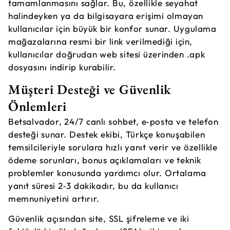
tamamlanmasını sağlar. Bu, özellikle seyahat
halindeyken ya da bilgisayara erişimi olmayan
kullanıcılar için büyük bir konfor sunar. Uygulama
mağazalarına resmi bir link verilmediği için,
kullanıcılar doğrudan web sitesi üzerinden .apk
dosyasını indirip kurabilir.
Müşteri Desteği ve Güvenlik
Önlemleri
Betsalvador, 24/7 canlı sohbet, e‑posta ve telefon
desteği sunar. Destek ekibi, Türkçe konuşabilen
temsilcileriyle sorulara hızlı yanıt verir ve özellikle
ödeme sorunları, bonus açıklamaları ve teknik
problemler konusunda yardımcı olur. Ortalama
yanıt süresi 2‑3 dakikadır, bu da kullanıcı
memnuniyetini artırır.
Güvenlik açısından site, SSL şifreleme ve iki