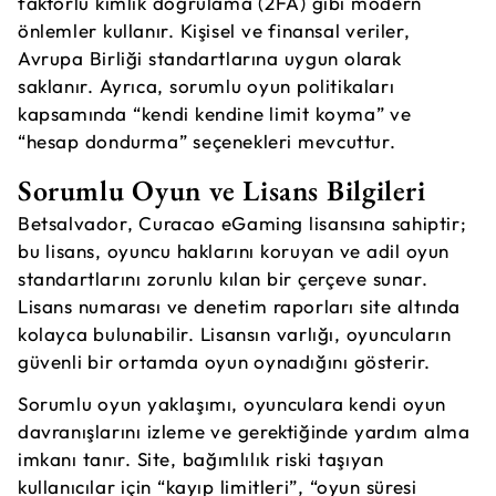
faktörlü kimlik doğrulama (2FA) gibi modern
önlemler kullanır. Kişisel ve finansal veriler,
Avrupa Birliği standartlarına uygun olarak
saklanır. Ayrıca, sorumlu oyun politikaları
kapsamında “kendi kendine limit koyma” ve
“hesap dondurma” seçenekleri mevcuttur.
Sorumlu Oyun ve Lisans Bilgileri
Betsalvador, Curacao eGaming lisansına sahiptir;
bu lisans, oyuncu haklarını koruyan ve adil oyun
standartlarını zorunlu kılan bir çerçeve sunar.
Lisans numarası ve denetim raporları site altında
kolayca bulunabilir. Lisansın varlığı, oyuncuların
güvenli bir ortamda oyun oynadığını gösterir.
Sorumlu oyun yaklaşımı, oyunculara kendi oyun
davranışlarını izleme ve gerektiğinde yardım alma
imkanı tanır. Site, bağımlılık riski taşıyan
kullanıcılar için “kayıp limitleri”, “oyun süresi