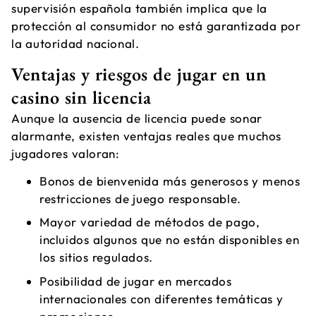
supervisión española también implica que la
protección al consumidor no está garantizada por
la autoridad nacional.
Ventajas y riesgos de jugar en un
casino sin licencia
Aunque la ausencia de licencia puede sonar
alarmante, existen ventajas reales que muchos
jugadores valoran:
Bonos de bienvenida más generosos y menos
restricciones de juego responsable.
Mayor variedad de métodos de pago,
incluidos algunos que no están disponibles en
los sitios regulados.
Posibilidad de jugar en mercados
internacionales con diferentes temáticas y