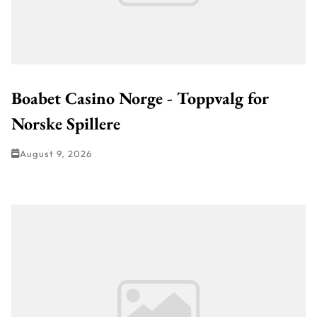
Boabet Casino Norge - Toppvalg for
Norske Spillere
August 9, 2026