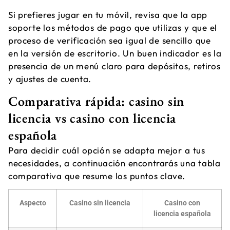
Si prefieres jugar en tu móvil, revisa que la app
soporte los métodos de pago que utilizas y que el
proceso de verificación sea igual de sencillo que
en la versión de escritorio. Un buen indicador es la
presencia de un menú claro para depósitos, retiros
y ajustes de cuenta.
Comparativa rápida: casino sin
licencia vs casino con licencia
española
Para decidir cuál opción se adapta mejor a tus
necesidades, a continuación encontrarás una tabla
comparativa que resume los puntos clave.
Aspecto
Casino sin licencia
Casino con
licencia española