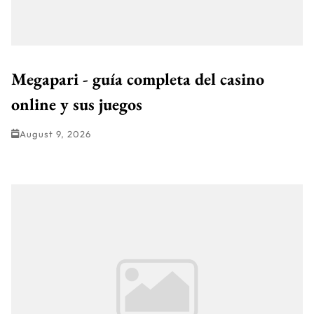
Megapari - guía completa del casino
online y sus juegos
August 9, 2026