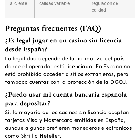
al cliente
calidad variable
regulación de
calidad
Preguntas frecuentes (FAQ)
¿Es legal jugar en un casino sin licencia
desde España?
La legalidad depende de la normativa del país
donde el operador está licenciado. En España no
está prohibido acceder a sitios extranjeros, pero
tampoco cuentas con la protección de la DGOJ.
¿Puedo usar mi cuenta bancaria española
para depositar?
Sí, la mayoría de los casinos sin licencia aceptan
tarjetas Visa y Mastercard emitidas en España,
aunque algunos prefieren monederos electrónicos
como Skrill o Neteller.