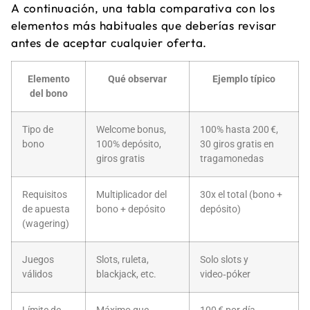
A continuación, una tabla comparativa con los
elementos más habituales que deberías revisar
antes de aceptar cualquier oferta.
Elemento
Qué observar
Ejemplo típico
del bono
Tipo de
Welcome bonus,
100% hasta 200 €,
bono
100% depósito,
30 giros gratis en
giros gratis
tragamonedas
Requisitos
Multiplicador del
30x el total (bono +
de apuesta
bono + depósito
depósito)
(wagering)
Juegos
Slots, ruleta,
Solo slots y
válidos
blackjack, etc.
video‑póker