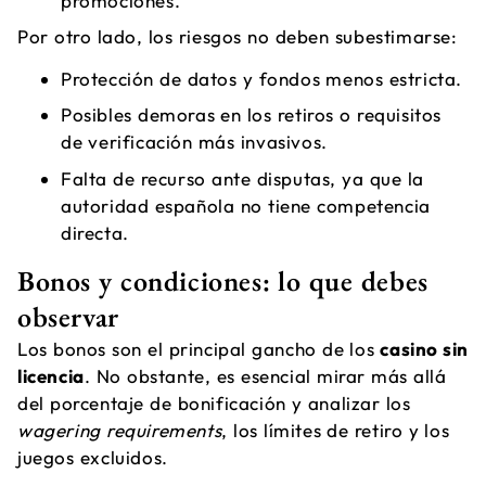
promociones.
Por otro lado, los riesgos no deben subestimarse:
Protección de datos y fondos menos estricta.
Posibles demoras en los retiros o requisitos
de verificación más invasivos.
Falta de recurso ante disputas, ya que la
autoridad española no tiene competencia
directa.
Bonos y condiciones: lo que debes
observar
Los bonos son el principal gancho de los
casino sin
licencia
. No obstante, es esencial mirar más allá
del porcentaje de bonificación y analizar los
wagering requirements
, los límites de retiro y los
juegos excluidos.