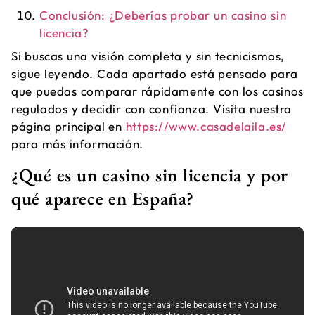
Conclusión: ¿Deberías probar un casino sin
licencia?
Si buscas una visión completa y sin tecnicismos,
A
sigue leyendo. Cada apartado está pensado para
que puedas comparar rápidamente con los casinos
V
regulados y decidir con confianza. Visita nuestra
L
página principal en
https://www.casadelaila.es/
para más información.
¿Qué es un casino sin licencia y por
qué aparece en España?
T