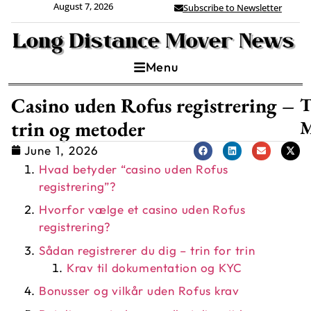
August 7, 2026
Subscribe to Newsletter
Menu
Casino uden Rofus registrering –
T
trin og metoder
M
June 1, 2026
Hvad betyder “casino uden Rofus
registrering”?
Hvorfor vælge et casino uden Rofus
registrering?
Sådan registrerer du dig – trin for trin
Krav til dokumentation og KYC
C
Bonusser og vilkår uden Rofus krav
V