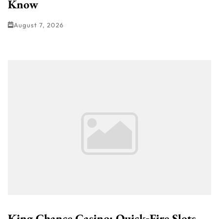
Know
August 7, 2026
King Chance Casino: Quick‑Fire Slots