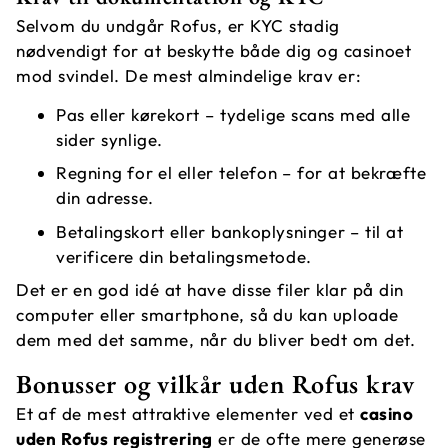
Selvom du undgår Rofus, er KYC stadig
nødvendigt for at beskytte både dig og casinoet
mod svindel. De mest almindelige krav er:
Pas eller kørekort – tydelige scans med alle
sider synlige.
Regning for el eller telefon – for at bekræfte
din adresse.
Betalingskort eller bankoplysninger – til at
verificere din betalingsmetode.
Det er en god idé at have disse filer klar på din
computer eller smartphone, så du kan uploade
dem med det samme, når du bliver bedt om det.
Bonusser og vilkår uden Rofus krav
Et af de mest attraktive elementer ved et
casino
uden Rofus registrering
er de ofte mere generøse