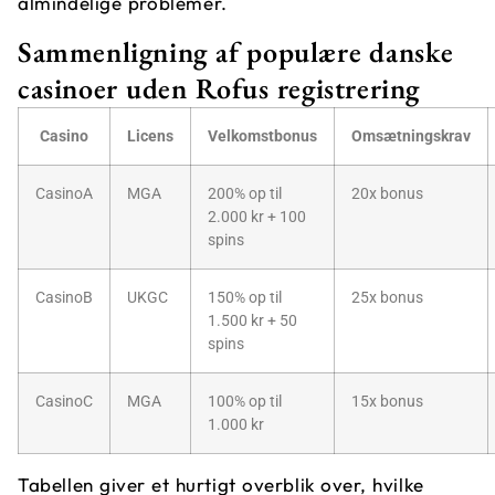
almindelige problemer.
Sammenligning af populære danske
casinoer uden Rofus registrering
Casino
Licens
Velkomstbonus
Omsætningskrav
CasinoA
MGA
200% op til
20x bonus
2.000 kr + 100
spins
CasinoB
UKGC
150% op til
25x bonus
1.500 kr + 50
spins
CasinoC
MGA
100% op til
15x bonus
1.000 kr
Tabellen giver et hurtigt overblik over, hvilke