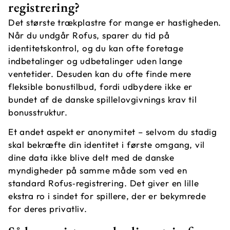
registrering?
Det største trækplastre for mange er hastigheden.
Når du undgår Rofus, sparer du tid på
identitetskontrol, og du kan ofte foretage
indbetalinger og udbetalinger uden lange
ventetider. Desuden kan du ofte finde mere
fleksible bonustilbud, fordi udbydere ikke er
bundet af de danske spillelovgivnings krav til
bonusstruktur.
Et andet aspekt er anonymitet – selvom du stadig
skal bekræfte din identitet i første omgang, vil
dine data ikke blive delt med de danske
myndigheder på samme måde som ved en
standard Rofus‑registrering. Det giver en lille
ekstra ro i sindet for spillere, der er bekymrede
for deres privatliv.