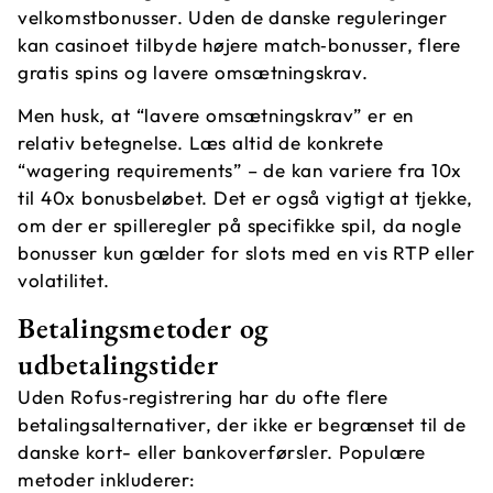
velkomstbonusser. Uden de danske reguleringer
kan casinoet tilbyde højere match‑bonusser, flere
gratis spins og lavere omsætningskrav.
Men husk, at “lavere omsætningskrav” er en
relativ betegnelse. Læs altid de konkrete
“wagering requirements” – de kan variere fra 10x
til 40x bonusbeløbet. Det er også vigtigt at tjekke,
om der er spilleregler på specifikke spil, da nogle
bonusser kun gælder for slots med en vis RTP eller
volatilitet.
Betalingsmetoder og
udbetalingstider
Uden Rofus‑registrering har du ofte flere
betalingsalternativer, der ikke er begrænset til de
danske kort- eller bankoverførsler. Populære
metoder inkluderer: