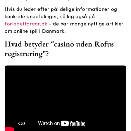
Hvis du leder efter pålidelige informationer og
konkrete anbefalinger, så kig også på
forlagetforaar.dk
– de har mange nyttige artikler
A
om online spil i Danmark.
V
Hvad betyder “casino uden Rofus
L
registrering”?
T