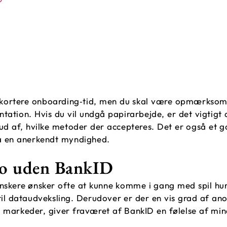
n kortere onboarding‑tid, men du skal være opmærksom
tion. Hvis du vil undgå papirarbejde, er det vigtigt 
ud af, hvilke metoder der accepteres. Det er også et g
fra en anerkendt myndighed.
no uden BankID
skere ønsker ofte at kunne komme i gang med spil hur
 til dataudveksling. Derudover er der en vis grad af an
 markeder, giver fraværet af BankID en følelse af min