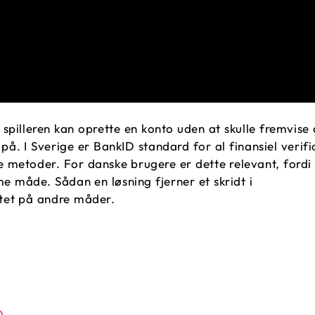
spilleren kan oprette en konto uden at skulle fremvise
 på. I Sverige er BankID standard for al finansiel verifi
e metoder. For danske brugere er dette relevant, ford
e måde. Sådan en løsning fjerner et skridt i
titet på andre måder.
D