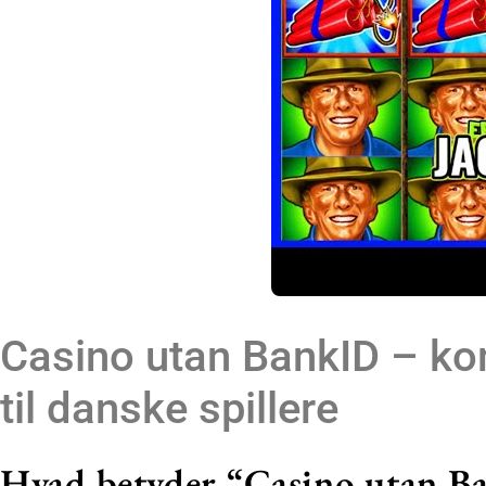
Casino utan BankID – ko
til danske spillere
Hvad betyder “Casino utan B