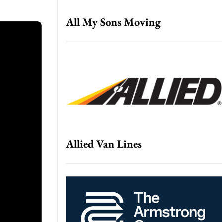
All My Sons Moving
Allied Van Lines