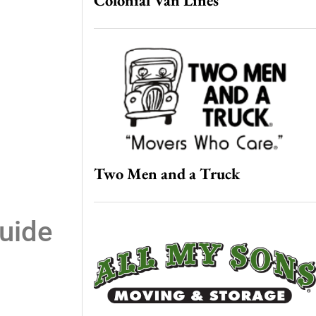
Colonial Van Lines
Two Men and a Truck
uide