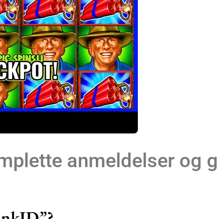
mplette anmeldelser og g
ankID”?