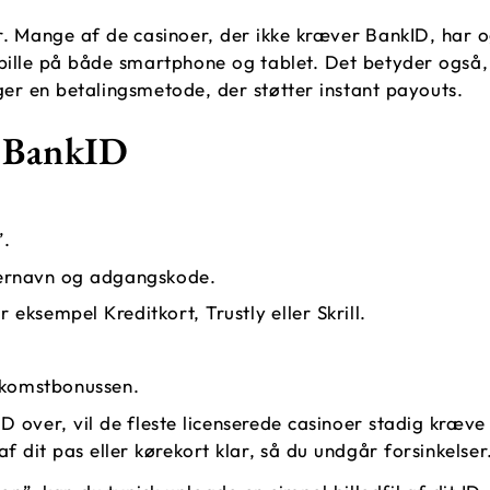
r. Mange af de casinoer, der ikke kræver BankID, har 
spille på både smartphone og tablet. Det betyder også,
ger en betalingsmetode, der støtter instant payouts.
n BankID
”.
gernavn og adgangskode.
eksempel Kreditkort, Trustly eller Skrill.
elkomstbonussen.
D over, vil de fleste licenserede casinoer stadig kræve
 dit pas eller kørekort klar, så du undgår forsinkelser