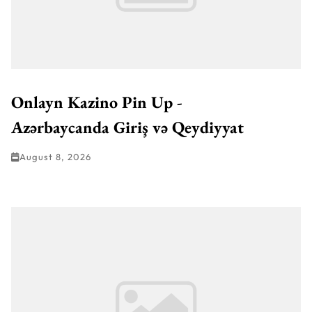
Onlayn Kazino Pin Up -
Azərbaycanda Giriş və Qeydiyyat
August 8, 2026