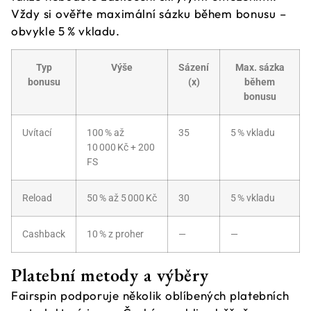
Vždy si ověřte maximální sázku během bonusu –
obvykle 5 % vkladu.
Typ
Výše
Sázení
Max. sázka
bonusu
(x)
během
bonusu
Uvítací
100 % až
35
5 % vkladu
10 000 Kč + 200
FS
Reload
50 % až 5 000 Kč
30
5 % vkladu
Cashback
10 % z proher
—
—
Platební metody a výběry
Fairspin podporuje několik oblíbených platebních