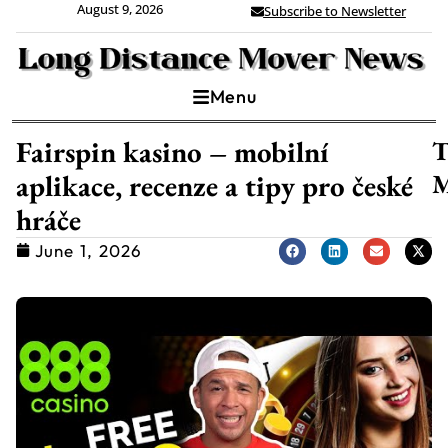
August 9, 2026
Subscribe to Newsletter
Menu
Fairspin kasino – mobilní
T
aplikace, recenze a tipy pro české
M
hráče
June 1, 2026
C
V