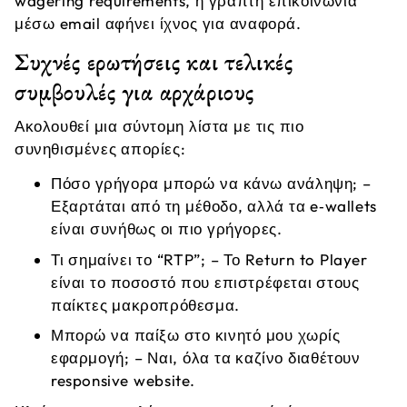
wagering requirements, η γραπτή επικοινωνία
μέσω email αφήνει ίχνος για αναφορά.
Συχνές ερωτήσεις και τελικές
συμβουλές για αρχάριους
Ακολουθεί μια σύντομη λίστα με τις πιο
συνηθισμένες απορίες:
Πόσο γρήγορα μπορώ να κάνω ανάληψη; –
Εξαρτάται από τη μέθοδο, αλλά τα e‑wallets
είναι συνήθως οι πιο γρήγορες.
Τι σημαίνει το “RTP”; – Το Return to Player
είναι το ποσοστό που επιστρέφεται στους
παίκτες μακροπρόθεσμα.
Μπορώ να παίξω στο κινητό μου χωρίς
εφαρμογή; – Ναι, όλα τα καζίνο διαθέτουν
responsive website.