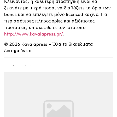
Κλείνοντας, η καλύτερη στρατηγική είναι να
ξεκινάτε με μικρά ποσά, να διαβάζετε τα όρια των
bonus και να επιλέγετε μόνο licenced καζίνο. Για
περισσότερες πληροφορίες και αξιόπιστες
προτάσεις, επισκεφθείτε τον ιστότοπο
http://www.kavalapress.gr/
.
© 2026 Kavalapress – Όλα τα δικαιώματα
διατηρούνται.
Related Post