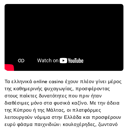
A
V
L
Τα ελληνικά online casino έχουν πλέον γίνει μέρος
της καθημερινής ψυχαγωγίας, προσφέροντας
στους παίκτες δυνατότητες που πριν ήταν
διαθέσιμες μόνο στα φυσικά καζίνο. Με την άδεια
της Κύπρου ή της Μάλτας, οι πλατφόρμες
λειτουργούν νόμιμα στην Ελλάδα και προσφέρουν
T
ευρύ φάσμα παιχνιδιών: κουλοχέρηδες, ζωντανό