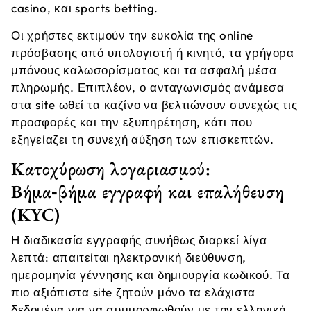
A
casino, και sports betting.
C
Οι χρήστες εκτιμούν την ευκολία της online
πρόσβασης από υπολογιστή ή κινητό, τα γρήγορα
μπόνους καλωσορίσματος και τα ασφαλή μέσα
πληρωμής. Επιπλέον, ο ανταγωνισμός ανάμεσα
στα site ωθεί τα καζίνο να βελτιώνουν συνεχώς τις
προσφορές και την εξυπηρέτηση, κάτι που
εξηγείαζει τη συνεχή αύξηση των επισκεπτών.
Κατοχύρωση λογαριασμού:
Βήμα‑βήμα εγγραφή και επαλήθευση
(KYC)
Η διαδικασία εγγραφής συνήθως διαρκεί λίγα
λεπτά: απαιτείται ηλεκτρονική διεύθυνση,
ημερομηνία γέννησης και δημιουργία κωδικού. Τα
πιο αξιόπιστα site ζητούν μόνο τα ελάχιστα
δεδομένα για να συμμορφωθούν με την ελληνική