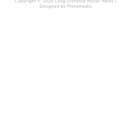
Copyright © 2026 Long Distance Mover News |
Designed by
Plexamedia