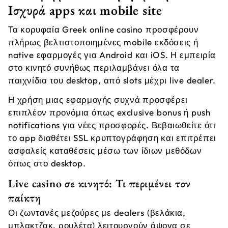
Ισχυρά apps και mobile site
Τα κορυφαία Greek online casino προσφέρουν
πλήρως βελτιστοποιημένες mobile εκδόσεις ή
native εφαρμογές για Android και iOS. Η εμπειρία
στο κινητό συνήθως περιλαμβάνει όλα τα
παιχνίδια του desktop, από slots μέχρι live dealer.
Η χρήση μιας εφαρμογής συχνά προσφέρει
επιπλέον προνόμια όπως exclusive bonus ή push
notifications για νέες προσφορές. Βεβαιωθείτε ότι
το app διαθέτει SSL κρυπτογράφηση και επιτρέπει
ασφαλείς καταθέσεις μέσω των ίδιων μεθόδων
όπως στο desktop.
Live casino σε κινητό: Τι περιμένει τον
παίκτη
Οι ζωντανές μεζούρες με dealers (βελάκια,
μπλακτζακ, ρουλέτα) λειτουργούν άψογα σε