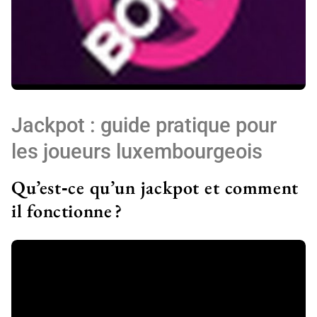
L
Jackpot : guide pratique pour
les joueurs luxembourgeois
Qu’est‑ce qu’un jackpot et comment
T
il fonctionne ?
M
a
a
T