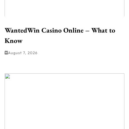
WantedWin Casino Online – What to
Know
August 7, 2026