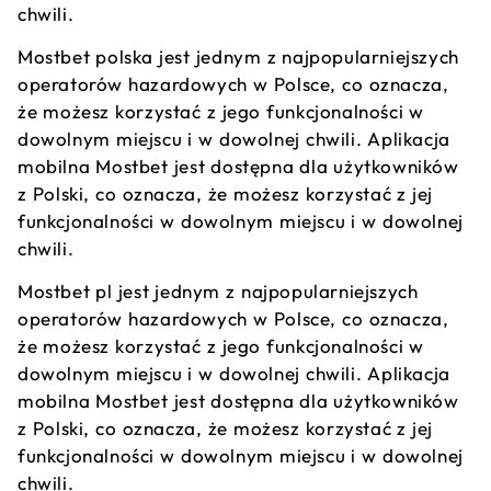
chwili.
Mostbet polska jest jednym z najpopularniejszych
operatorów hazardowych w Polsce, co oznacza,
A
że możesz korzystać z jego funkcjonalności w
dowolnym miejscu i w dowolnej chwili. Aplikacja
V
mobilna Mostbet jest dostępna dla użytkowników
L
z Polski, co oznacza, że możesz korzystać z jej
funkcjonalności w dowolnym miejscu i w dowolnej
chwili.
Mostbet pl jest jednym z najpopularniejszych
operatorów hazardowych w Polsce, co oznacza,
że możesz korzystać z jego funkcjonalności w
dowolnym miejscu i w dowolnej chwili. Aplikacja
mobilna Mostbet jest dostępna dla użytkowników
z Polski, co oznacza, że możesz korzystać z jej
T
funkcjonalności w dowolnym miejscu i w dowolnej
chwili.