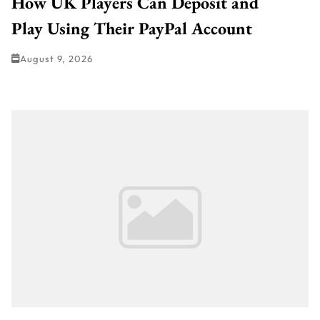
How UK Players Can Deposit and
Play Using Their PayPal Account
August 9, 2026