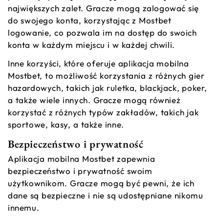
największych zalet. Gracze mogą zalogować się
do swojego konta, korzystając z Mostbet
logowanie, co pozwala im na dostęp do swoich
konta w każdym miejscu i w każdej chwili.
Inne korzyści, które oferuje aplikacja mobilna
Mostbet, to możliwość korzystania z różnych gier
hazardowych, takich jak ruletka, blackjack, poker,
a także wiele innych. Gracze mogą również
korzystać z różnych typów zakładów, takich jak
sportowe, kasy, a także inne.
Bezpieczeństwo i prywatność
Aplikacja mobilna Mostbet zapewnia
bezpieczeństwo i prywatność swoim
użytkownikom. Gracze mogą być pewni, że ich
dane są bezpieczne i nie są udostępniane nikomu
innemu.