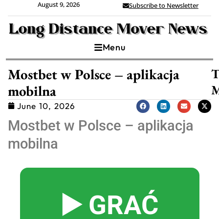
August 9, 2026
Subscribe to Newsletter
Menu
Mostbet w Polsce – aplikacja
T
mobilna
M
June 10, 2026
Mostbet w Polsce – aplikacja
mobilna
▶️ GRAĆ
C
V