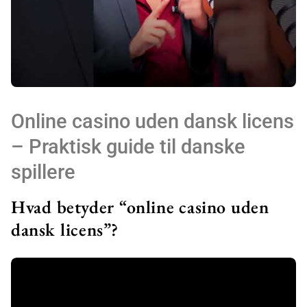
L
Online casino uden dansk licens
– Praktisk guide til danske
spillere
T
Hvad betyder “online casino uden
M
dansk licens”?
a
a
T