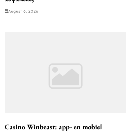
August 6, 2026
Casino Winbeast: app- en mobiel