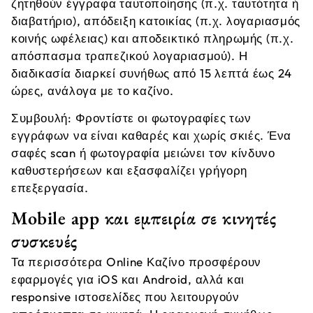
ζητηθούν έγγραφα ταυτοποίησης (π.χ. ταυτότητα ή
διαβατήριο), απόδειξη κατοικίας (π.χ. λογαριασμός
κοινής ωφέλειας) και αποδεικτικό πληρωμής (π.χ.
απόσπασμα τραπεζικού λογαριασμού). Η
διαδικασία διαρκεί συνήθως από 15 λεπτά έως 24
ώρες, ανάλογα με το καζίνο.
Συμβουλή: Φροντίστε οι φωτογραφίες των
εγγράφων να είναι καθαρές και χωρίς σκιές. Ένα
σαφές scan ή φωτογραφία μειώνει τον κίνδυνο
καθυστερήσεων και εξασφαλίζει γρήγορη
επεξεργασία.
Mobile app και εμπειρία σε κινητές
συσκευές
Τα περισσότερα Online Καζίνο προσφέρουν
εφαρμογές για iOS και Android, αλλά και
responsive ιστοσελίδες που λειτουργούν