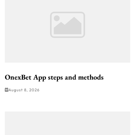
OnexBet App steps and methods
August 8, 2026