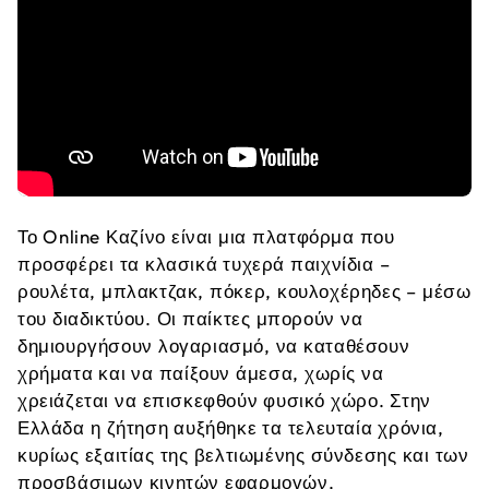
A
C
Το Online Καζίνο είναι μια πλατφόρμα που
προσφέρει τα κλασικά τυχερά παιχνίδια –
ρουλέτα, μπλακτζακ, πόκερ, κουλοχέρηδες – μέσω
του διαδικτύου. Οι παίκτες μπορούν να
δημιουργήσουν λογαριασμό, να καταθέσουν
χρήματα και να παίξουν άμεσα, χωρίς να
χρειάζεται να επισκεφθούν φυσικό χώρο. Στην
Ελλάδα η ζήτηση αυξήθηκε τα τελευταία χρόνια,
κυρίως εξαιτίας της βελτιωμένης σύνδεσης και των
προσβάσιμων κινητών εφαρμογών.