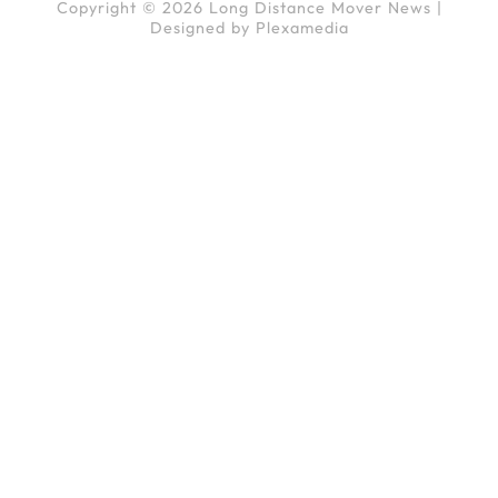
Copyright © 2026 Long Distance Mover News |
Designed by
Plexamedia