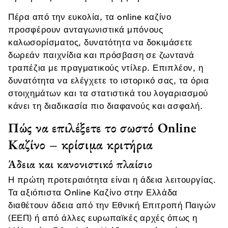
Πέρα από την ευκολία, τα online καζίνο
προσφέρουν ανταγωνιστικά μπόνους
καλωσορίσματος, δυνατότητα να δοκιμάσετε
δωρεάν παιχνίδια και πρόσβαση σε ζωντανά
τραπέζια με πραγματικούς ντίλερ. Επιπλέον, η
δυνατότητα να ελέγχετε το ιστορικό σας, τα όρια
στοιχημάτων και τα στατιστικά του λογαριασμού
κάνει τη διαδικασία πιο διαφανούς και ασφαλή.
Πώς να επιλέξετε το σωστό Online
Καζίνο – κρίσιμα κριτήρια
Άδεια και κανονιστικό πλαίσιο
Η πρώτη προτεραιότητα είναι η άδεια λειτουργίας.
Τα αξιόπιστα Online Καζίνο στην Ελλάδα
διαθέτουν άδεια από την Εθνική Επιτροπή Παιγών
(ΕΕΠ) ή από άλλες ευρωπαϊκές αρχές όπως η