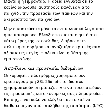
Μάλτα ή η Γιβραλτάρ. Η άδεια εγγυάται ότι το
καζίνο ακολουθεί αυστηρούς κανόνες για το
παιχνίδι, την προστασία των παικτών και την
ακεραιότητα των παιχνιδιών.
Μην εμπιστεύεστε μόνο τα εντυπωσιακά λογότυπα
ή τις προσφορές. Ελέγξτε το πιστοποιητικό στο
κάτω μέρος της ιστοσελίδας, διαβάστε την
πολιτική απορρήτου και αναζητήστε κριτικές από
αξιόπιστες πηγές. Η άδεια είναι η βάση της
εμπιστοσύνης.
Ασφάλεια και προστασία δεδομένων
Οι κορυφαίες πλατφόρμες χρησιμοποιούν
κρυπτογράφηση SSL 256-bit, το ίδιο που
χρησιμοποιούν οι τράπεζες, για να προστατεύουν
τις προσωπικές και οικονομικές σας πληροφορίες.
Επίσης, είναι καλό να ελέγξετε αν το καζίνο
διαθέτει μηχανισμό επαλήθευσης ταυτότητας (KYC)