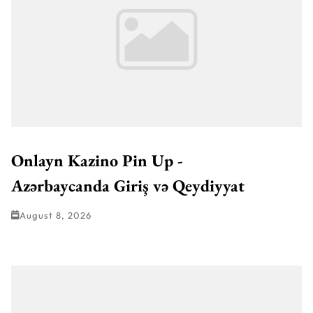
Onlayn Kazino Pin Up -
Azərbaycanda Giriş və Qeydiyyat
August 8, 2026