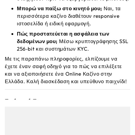
Μπορώ να παίξω στο κινητό μου;
Ναι, τα
περισσότερα καζίνο διαθέτουν responsive
ιστοσελίδα ή ειδική εφαρμογή.
Πώς προστατεύεται η ασφάλεια των
δεδομένων μου;
Μέσω κρυπτογράφησης SSL
256‑bit και συστημάτων KYC.
Με τις παραπάνω πληροφορίες, ελπίζουμε να
έχετε έναν σαφή οδηγό για το πώς να επιλέξετε
και να αξιοποιήσετε ένα Online Καζίνο στην
Ελλάδα. Καλή διασκέδαση και υπεύθυνο παιχνίδι!
Related Post