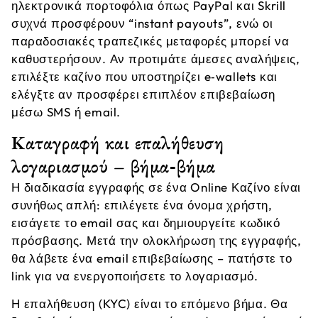
ηλεκτρονικά πορτοφόλια όπως PayPal και Skrill
συχνά προσφέρουν “instant payouts”, ενώ οι
παραδοσιακές τραπεζικές μεταφορές μπορεί να
καθυστερήσουν. Αν προτιμάτε άμεσες αναλήψεις,
επιλέξτε καζίνο που υποστηρίζει e‑wallets και
ελέγξτε αν προσφέρει επιπλέον επιβεβαίωση
μέσω SMS ή email.
Καταγραφή και επαλήθευση
λογαριασμού – βήμα‑βήμα
Η διαδικασία εγγραφής σε ένα Online Καζίνο είναι
συνήθως απλή: επιλέγετε ένα όνομα χρήστη,
εισάγετε το email σας και δημιουργείτε κωδικό
πρόσβασης. Μετά την ολοκλήρωση της εγγραφής,
θα λάβετε ένα email επιβεβαίωσης – πατήστε το
link για να ενεργοποιήσετε το λογαριασμό.
Η επαλήθευση (KYC) είναι το επόμενο βήμα. Θα