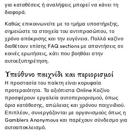
για καταθέσεις ή αναλήψεις μπορεί να κάνει τη
διαφορά.
Καθώς επικοινωνείτε με το τμήμα υποστήριξης,
σημειώστε τα στοιχεία του αντιπροσώπου, το
χρόνο απόκρισης και την ευγένεια. Πολλά καζίνο
διαθέτουν επίσης FAQ sections με απαντήσεις σε
κοινές ερωτήσεις, κάτι που βοηθάει στην
αυτοεξυπηρέτηση.
Υπεύθυνο παιχνίδι και περιορισμοί
Η προστασία του παίκτη είναι κορυφαία
προτεραιότητα. Τα αξιόπιστα Online Καζίνο
προσφέρουν εργαλεία αυτοπεριορισμού, όπως
όρια κατάθεσης, απώλειας και χρόνου παιχνιδιού.
Επιπλέον, συνεργάζονται με οργανισμούς όπως η
Gamblers Anonymous και παρέχουν σύνδεσμο για
αυτοαποκλεισμό.