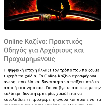
L
Online Καζίνο: Πρακτικός
Οδηγός για Αρχάριους και
Προχωρημένους
T
Η ψηφιακή εποχή άλλαξε τον τρόπο που παίζουμε
M
τυχερά παιχνίδια. Τα Online Καζίνο προσφέρουν
a
άνεση, ποικιλία και δυνατότητα να παίξετε από το
a
σπίτι ή το κινητό σας. Για να βγείτε στο φως με την
καλύτερη δυνατή εμπειρία, χρειάζεται να
T
καταλάβετε τι προσφέρει η αγορά και ποια είναι τα