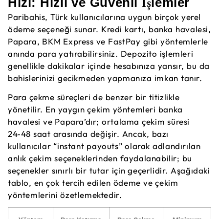
Hızı: Hızlı ve Güvenli İşlemler
Paribahis, Türk kullanıcılarına uygun birçok yerel
ödeme seçeneği sunar. Kredi kartı, banka havalesi,
Papara, BKM Express ve FastPay gibi yöntemlerle
anında para yatırabilirsiniz. Depozito işlemleri
genellikle dakikalar içinde hesabınıza yansır, bu da
bahislerinizi gecikmeden yapmanıza imkan tanır.
Para çekme süreçleri de benzer bir titizlikle
yönetilir. En yaygın çekim yöntemleri banka
havalesi ve Papara’dır; ortalama çekim süresi
24‑48 saat arasında değişir. Ancak, bazı
kullanıcılar “instant payouts” olarak adlandırılan
anlık çekim seçeneklerinden faydalanabilir; bu
seçenekler sınırlı bir tutar için geçerlidir. Aşağıdaki
tablo, en çok tercih edilen ödeme ve çekim
yöntemlerini özetlemektedir.