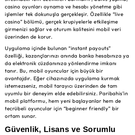
casino oyunları oynama ve hesabı yönetme gibi
işlemler tek dokunuşla gerçekleşir. Özellikle “live
casino” bölümü, gerçek krupiyelerle etkileşime
girmenizi sağlar ve oturum kalitesini mobil veri
üzerinden de korur.
Uygulama içinde bulunan “instant payouts”
özelliği, kazançlarınızı anında banka hesabınıza ya
da elektronik cüzdanınıza yönlendirme imkanı
tanır. Bu, mobil oyuncular için büyük bir
avantajdır. Eğer cihazınızda uygulama kurmak
istemezseniz, mobil tarayıcı üzerinden de tam
uyumlu bir deneyim elde edebilirsiniz. Paribahis’in
mobil platformu, hem yeni başlayanlar hem de
tecrübeli oyuncular için “beginner friendly” bir
ortam sunar.
Güvenlik, Lisans ve Sorumlu