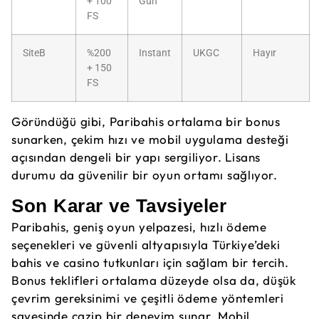
+ 100
Gün
FS
SiteB
%200
Instant
UKGC
Hayır
+ 150
FS
Göründüğü gibi, Paribahis ortalama bir bonus
sunarken, çekim hızı ve mobil uygulama desteği
açısından dengeli bir yapı sergiliyor. Lisans
durumu da güvenilir bir oyun ortamı sağlıyor.
Son Karar ve Tavsiyeler
Paribahis, geniş oyun yelpazesi, hızlı ödeme
seçenekleri ve güvenli altyapısıyla Türkiye’deki
bahis ve casino tutkunları için sağlam bir tercih.
Bonus teklifleri ortalama düzeyde olsa da, düşük
çevrim gereksinimi ve çeşitli ödeme yöntemleri
sayesinde cazip bir deneyim sunar. Mobil