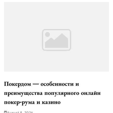
Покердом — особенности и
преимущества популярного онлайн
покер-рума и казино
August 8, 2026