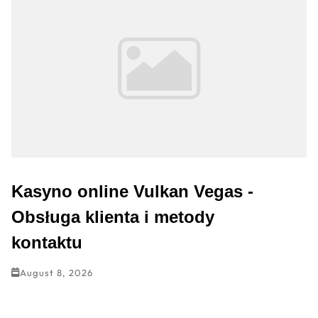
Kasyno online Vulkan Vegas -
Obsługa klienta i metody
kontaktu
August 8, 2026