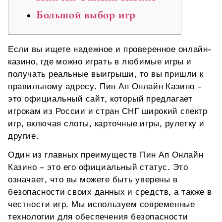
Большой выбор игр
Если вы ищете надежное и проверенное онлайн-
казино, где можно играть в любимые игры и
получать реальные выигрыши, то вы пришли к
правильному адресу. Пин Ап Онлайн Казино –
это официальный сайт, который предлагает
A
игрокам из России и стран СНГ широкий спектр
M
игр, включая слоты, карточные игры, рулетку и
S
другие.
M
Один из главных преимуществ Пин Ап Онлайн
Казино – это его официальный статус. Это
означает, что вы можете быть уверены в
безопасности своих данных и средств, а также в
честности игр. Мы используем современные
технологии для обеспечения безопасности