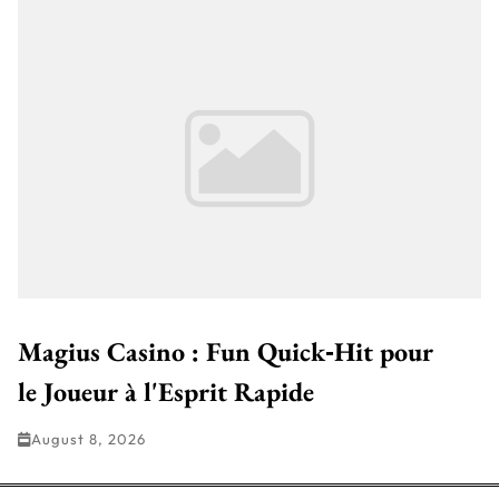
Magius Casino : Fun Quick‑Hit pour
le Joueur à l'Esprit Rapide
August 8, 2026