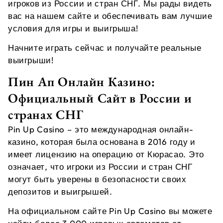
A
игроков из России и стран СНГ. Мы рады видеть
C
вас на нашем сайте и обеспечивать вам лучшие
условия для игры и выигрыша!
Начните играть сейчас и получайте реальные
выигрыши!
Пин Ап Онлайн Казино:
Официальный Сайт в России и
странах СНГ
Pin Up Casino – это международная онлайн-
казино, которая была основана в 2016 году и
имеет лицензию на операцию от Кюрасао. Это
означает, что игроки из России и стран СНГ
могут быть уверены в безопасности своих
депозитов и выигрышей.
На официальном сайте Pin Up Casino вы можете