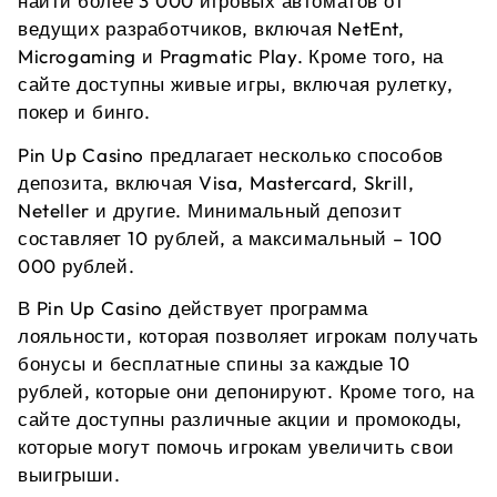
найти более 3 000 игровых автоматов от
ведущих разработчиков, включая NetEnt,
Microgaming и Pragmatic Play. Кроме того, на
сайте доступны живые игры, включая рулетку,
покер и бинго.
Pin Up Casino предлагает несколько способов
депозита, включая Visa, Mastercard, Skrill,
Neteller и другие. Минимальный депозит
составляет 10 рублей, а максимальный – 100
000 рублей.
В Pin Up Casino действует программа
лояльности, которая позволяет игрокам получать
бонусы и бесплатные спины за каждые 10
рублей, которые они депонируют. Кроме того, на
сайте доступны различные акции и промокоды,
которые могут помочь игрокам увеличить свои
выигрыши.