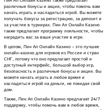
Пин Ап Онлайн Казино также предлагает
различные бонусы и акции, чтобы помочь вам
начать играть и насладиться игрой. Вы можете
получать бонусы за регистрацию, за депозит и
за участие в турнирах. Пин Ап Онлайн Казино
также предлагает программу лояльности, чтобы
наградить вас за ваше участие в игре.
В целом, Пин Ап Онлайн Казино – это лучшее
онлайн-казино для игроков из России и стран
СНГ, потому что оно предлагает простой и
доступный интерфейс, большой выбор игр,
безопасность и различные бонусы и акции. Вы
можете начать играть в любое время и
насладиться игрой на деньги, не покидая свой
дом.
Также, Пин Ап Онлайн Казино предлагает 24/7
поддержку, чтобы помочь вам в любое время,