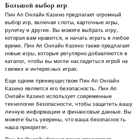
Большой выбор игр
Пин Ап Онлайн Казино предлагает огромный
выбор игр, включая слоты, карточные игры,
рулетку и другие. Вы можете выбрать игру,
которая вам нравится, и начать играть в любое
время. Пин Ап Онлайн Казино также предлагает
новые игры, которые регулярно добавляются в
каталог, чтобы вы могли насладиться игрой на
свежих и интересных играх.
Еще одним преимуществом Пин Ап Онлайн
Казино является его безопасность. Пин Ап
Онлайн Казино использует современные
технологии безопасности, чтобы защитить вашу
личную информацию и финансовые данные. Вы
можете быть уверены, что ваша безопасность
наша приоритет.