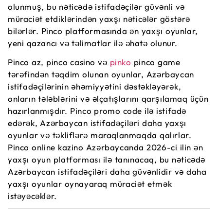
olunmuş, bu nəticədə istifadəçilər güvənli və
müraciət etdiklərindən yaxşı nəticələr göstərə
bilərlər. Pinco platformasında ən yaxşı oyunlar,
yeni qazancı və təlimatlar ilə əhatə olunur.
Pinco az, pinco casino və
pinko
pinco game
tərəfindən təqdim olunan oyunlar, Azərbaycan
istifadəçilərinin əhəmiyyətini dəstəkləyərək,
onların tələblərini və əlçatışlarını qarşılamaq üçün
hazırlanmışdır. Pinco promo code ilə istifadə
edərək, Azərbaycan istifadəçiləri daha yaxşı
oyunlar və təkliflərə maraqlanmaqda qalırlar.
Pinco online kazino Azərbaycanda 2026-ci ilin ən
yaxşı oyun platforması ilə tanınacaq, bu nəticədə
Azərbaycan istifadəçiləri daha güvənlidir və daha
yaxşı oyunlar oynayaraq müraciət etmək
istəyəcəklər.