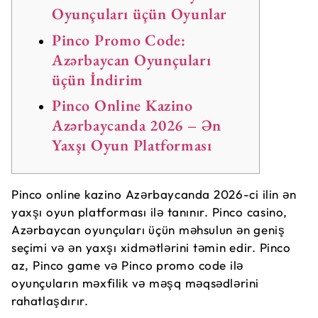
Oyunçuları üçün Oyunlar
Pinco Promo Code:
Azərbaycan Oyunçuları
üçün İndirim
Pinco Online Kazino
Azərbaycanda 2026 – Ən
Yaxşı Oyun Platforması
A
M
S
Pinco online kazino Azərbaycanda 2026-ci ilin ən
yaxşı oyun platforması ilə tanınır. Pinco casino,
M
Azərbaycan oyunçuları üçün məhsulun ən geniş
seçimi və ən yaxşı xidmətlərini təmin edir. Pinco
az, Pinco game və Pinco promo code ilə
oyunçuların məxfilik və məşq məqsədlərini
rahatlaşdırır.