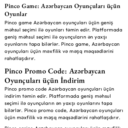
A
Pinco Game: Azərbaycan Oyunçuları üçün
C
Oyunlar
Pinco game Azərbaycan oyunçuları üçün geniş
məhsul seçimi ilə oyunları təmin edir. Platformada
geniş məhsul seçimi ilə oyunçuların ən yaxşı
oyunlarını tapa bilərlər. Pinco game, Azərbaycan
oyunçuları üçün məxfilik və məşq məqsədlərini
rahatlaşdırır.
Pinco Promo Code: Azərbaycan
Oyunçuları üçün İndirim
Pinco promo code Azərbaycan oyunçuları üçün
indirim təmin edir. Platformada geniş məhsul
seçimi ilə oyunçuların ən yaxşı oyunlarını tapa
bilərlər. Pinco promo code, Azərbaycan oyunçuları
üçün məxfilik və məşq məqsədlərini rahatlaşdırır.