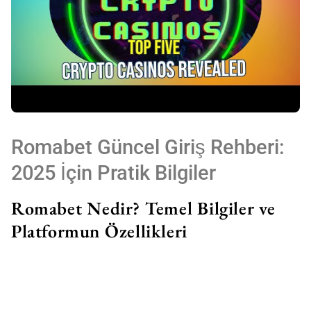
A
Romabet Güncel Giriş Rehberi:
M
2025 İçin Pratik Bilgiler
S
M
Romabet Nedir? Temel Bilgiler ve
Platformun Özellikleri