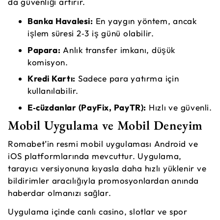
da güvenliği artırır.
Banka Havalesi:
En yaygın yöntem, ancak
işlem süresi 2‑3 iş günü olabilir.
Papara:
Anlık transfer imkanı, düşük
komisyon.
Kredi Kartı:
Sadece para yatırma için
kullanılabilir.
E‑cüzdanlar (PayFix, PayTR):
Hızlı ve güvenli.
Mobil Uygulama ve Mobil Deneyim
Romabet’in resmi mobil uygulaması Android ve
iOS platformlarında mevcuttur. Uygulama,
tarayıcı versiyonuna kıyasla daha hızlı yüklenir ve
bildirimler aracılığıyla promosyonlardan anında
haberdar olmanızı sağlar.
Uygulama içinde canlı casino, slotlar ve spor