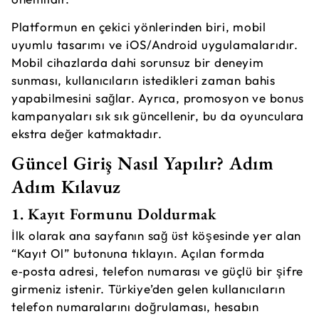
C
Platformun en çekici yönlerinden biri, mobil
uyumlu tasarımı ve iOS/Android uygulamalarıdır.
Mobil cihazlarda dahi sorunsuz bir deneyim
sunması, kullanıcıların istedikleri zaman bahis
yapabilmesini sağlar. Ayrıca, promosyon ve bonus
kampanyaları sık sık güncellenir, bu da oyunculara
ekstra değer katmaktadır.
Güncel Giriş Nasıl Yapılır? Adım
Adım Kılavuz
1. Kayıt Formunu Doldurmak
İlk olarak ana sayfanın sağ üst köşesinde yer alan
“Kayıt Ol” butonuna tıklayın. Açılan formda
e‑posta adresi, telefon numarası ve güçlü bir şifre
girmeniz istenir. Türkiye’den gelen kullanıcıların
telefon numaralarını doğrulaması, hesabın