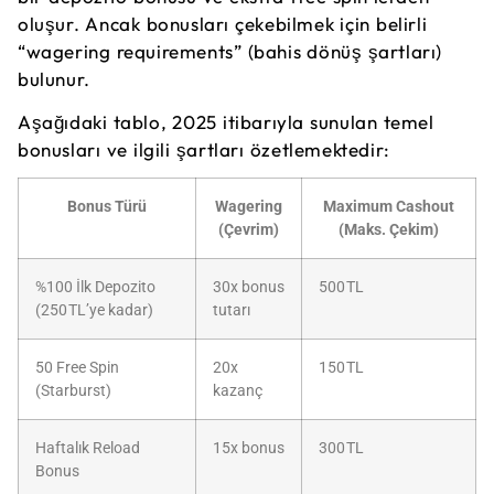
oluşur. Ancak bonusları çekebilmek için belirli
“wagering requirements” (bahis dönüş şartları)
bulunur.
Aşağıdaki tablo, 2025 itibarıyla sunulan temel
bonusları ve ilgili şartları özetlemektedir:
Bonus Türü
Wagering
Maximum Cashout
(Çevrim)
(Maks. Çekim)
%100 İlk Depozito
30x bonus
500 TL
(250 TL’ye kadar)
tutarı
50 Free Spin
20x
150 TL
(Starburst)
kazanç
Haftalık Reload
15x bonus
300 TL
Bonus