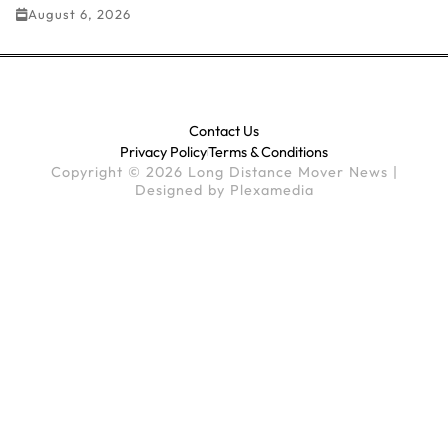
August 6, 2026
Contact Us
Privacy Policy
Terms & Conditions
Copyright © 2026 Long Distance Mover News |
Designed by
Plexamedia