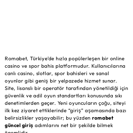
A
V
L
Romabet, Türkiye’de hızla popülerleşen bir online
casino ve spor bahis platformudur. Kullanıcılarına
canlı casino, slotlar, spor bahisleri ve sanal
oyunlar gibi geniş bir yelpazede hizmet sunar.
Site, lisanslı bir operatör tarafından yönetildiği için
güvenlik ve adil oyun standartları konusunda sıkı
denetimlerden geçer. Yeni oyuncuların çoğu, siteyi
ilk kez ziyaret ettiklerinde “giriş” aşamasında bazı
belirsizlikler yaşayabilir; bu yüzden
romabet
T
güncel giriş
adımlarını net bir şekilde bilmek
A
önemlidir.