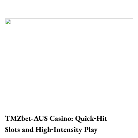
TMZbet-AUS Casino: Quick‑Hit
Slots and High‑Intensity Play