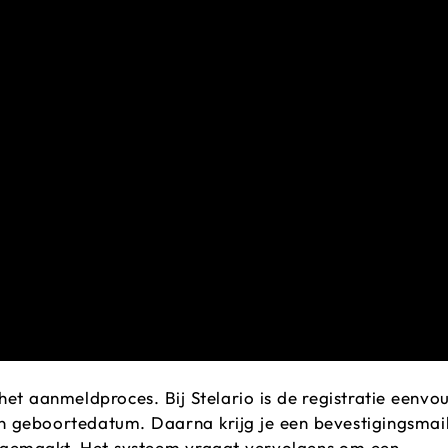
het aanmeldproces. Bij Stelario is de registratie eenvou
en geboortedatum. Daarna krijg je een bevestigingsmai
 aangemaakt. Het systeem vraagt vervolgens om een