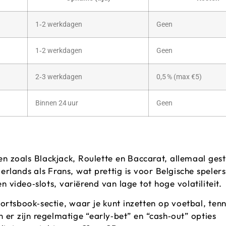
1‑2 werkdagen
Geen
1‑2 werkdagen
Geen
2‑3 werkdagen
0,5 % (max €5)
Binnen 24 uur
Geen
llen zoals Blackjack, Roulette en Baccarat, allemaal ge
rlands als Frans, wat prettig is voor Belgische spelers
 video‑slots, variërend van lage tot hoge volatiliteit.
ortsbook‑sectie, waar je kunt inzetten op voetbal, tenn
n er zijn regelmatige “early‑bet” en “cash‑out” opties