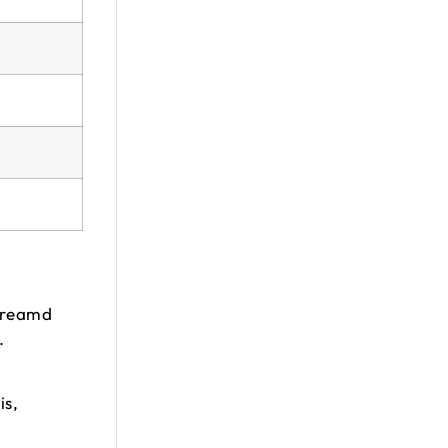
streamd
.
is,