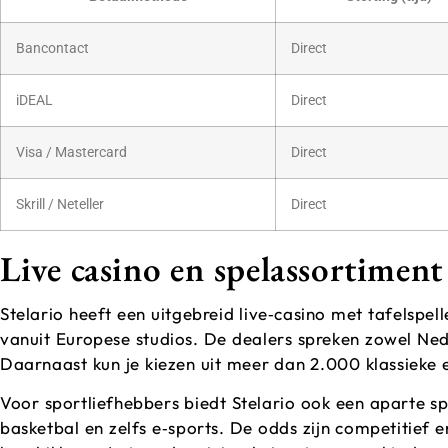
Bancontact
Direct
iDEAL
Direct
Visa / Mastercard
Direct
Skrill / Neteller
Direct
Live casino en spelassortiment
Stelario heeft een uitgebreid live‑casino met tafelspe
vanuit Europese studios. De dealers spreken zowel Nede
Daarnaast kun je kiezen uit meer dan 2.000 klassieke en
Voor sportliefhebbers biedt Stelario ook een aparte sp
basketbal en zelfs e‑sports. De odds zijn competitief e