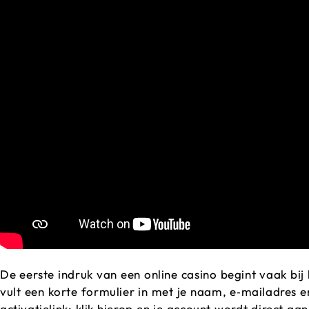
De eerste indruk van een online casino begint vaak bij 
vult een korte formulier in met je naam, e‑mailadres 
activatielink; klik hierop en je account wordt direct