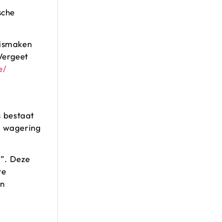
sche
nismaken
 Vergeet
e/
s bestaat
de wagering
g”. Deze
te
en