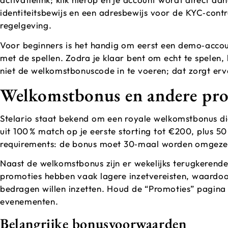
identiteitsbewijs en een adresbewijs voor de KYC‑contr
regelgeving.
Voor beginners is het handig om eerst een demo‑accoun
met de spellen. Zodra je klaar bent om echt te spelen, 
niet de welkomstbonuscode in te voeren; dat zorgt erv
Welkomstbonus en andere pr
Stelario staat bekend om een royale welkomstbonus di
uit 100 % match op je eerste storting tot €200, plus 5
requirements: de bonus moet 30‑maal worden omgezet 
Naast de welkomstbonus zijn er wekelijks terugkerende
promoties hebben vaak lagere inzetvereisten, waardoor 
bedragen willen inzetten. Houd de “Promoties” pagina
evenementen.
Belangrijke bonusvoorwaarden