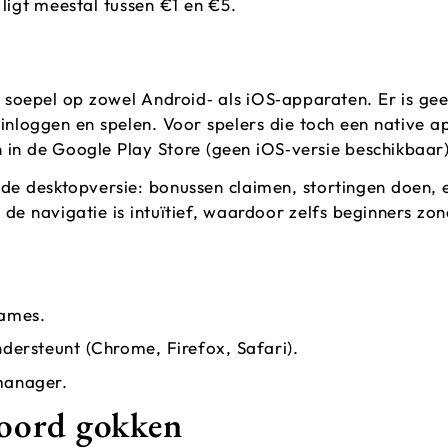
ligt meestal tussen €1 en €5.
t soepel op zowel Android‑ als iOS‑apparaten. Er is ge
inloggen en spelen. Voor spelers die toch een native ap
n in de Google Play Store (geen iOS‑versie beschikbaar)
s de desktopversie: bonussen claimen, stortingen doen, 
 de navigatie is intuïtief, waardoor zelfs beginners zo
games.
dersteunt (Chrome, Firefox, Safari).
manager.
twoord gokken