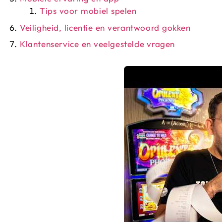
Tips voor mobiel spelen
Veiligheid, licentie en verantwoord gokken
Klantenservice en veelgestelde vragen