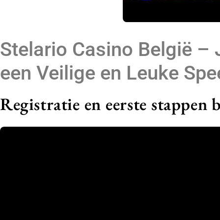
Stelario Casino België –
een Veilige en Leuke Spe
Registratie en eerste stappen b