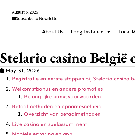
August 6, 2026
Subscribe to Newsletter
About Us
Long Distance
Local 
Stelario casino België 
May 31, 2026
Registratie en eerste stappen bij Stelario casino b
Welkomstbonus en andere promoties
Belangrijke bonusvoorwaarden
Betaalmethoden en opnamesnelheid
Overzicht van betaalmethoden
Live casino en spelassortiment
Mobiele ervaring en app