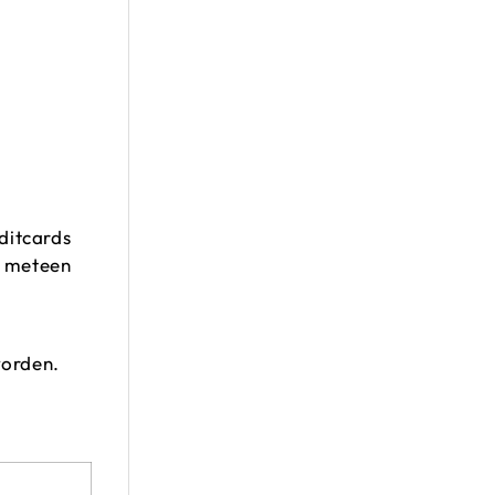
ditcards
e meteen
worden.