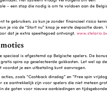
ole – een stap die nodig is om te voldoen aan de Belgi
t te gebruiken; zo kun je zonder financieel risico ken
kun je via de “Stort nu” knop je eerste depositie doen.
oor dat je extra speeltegoed ontvangt.
www.stelario.b
omoties
e speciaal is afgestemd op Belgische spelers. De bonu
0 gratis spins op geselecteerde gokkasten. Let wel op 
voordat je een uitbetaling kunt aanvragen.
 acties, zoals “Cashback dinsdag” en “Free spin vrijda
ze aantrekkelijk zijn voor spelers die niet meteen gro
 in de gaten voor nieuwe aanbiedingen en tijdsgebond