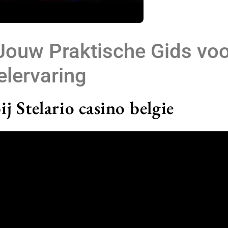
 Jouw Praktische Gids vo
elervaring
ij Stelario casino belgie