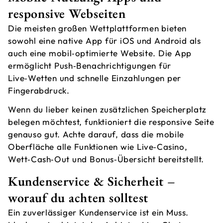
responsive Webseiten
Die meisten großen Wettplattformen bieten
sowohl eine native App für iOS und Android als
auch eine mobil‑optimierte Website. Die App
ermöglicht Push‑Benachrichtigungen für
Live‑Wetten und schnelle Einzahlungen per
Fingerabdruck.
Wenn du lieber keinen zusätzlichen Speicherplatz
belegen möchtest, funktioniert die responsive Seite
genauso gut. Achte darauf, dass die mobile
Oberfläche alle Funktionen wie Live‑Casino,
Wett‑Cash‑Out und Bonus‑Übersicht bereitstellt.
Kundenservice & Sicherheit –
worauf du achten solltest
Ein zuverlässiger Kundenservice ist ein Muss.