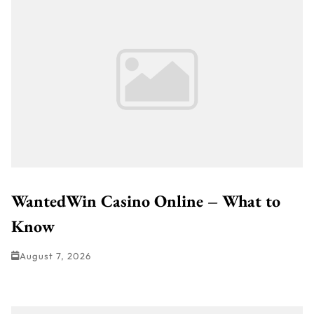
WantedWin Casino Online – What to
Know
August 7, 2026