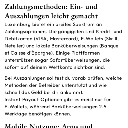
Zahlungsmethoden: Ein- und
Auszahlungen leicht gemacht
Luxemburg bietet ein breites Spektrum an
Zahlungsoptionen. Die gängigsten sind Kredit‑ und
Debitkarten (VISA, Mastercard), E‑Wallets (Skrill,
Neteller) und lokale Banküberweisungen (Banque
et Caisse d’Épargne). Einige Plattformen
unterstützen sogar Sofortüberweisungen, die
sofort auf deinem Wettkonto sichtbar sind.
Bei Auszahlungen solltest du vorab prüfen, welche
Methoden der Betreiber unterstützt und wie
schnell das Geld bei dir ankommt.
Instant‑Payout‑Optionen gibt es meist nur für
E‑Wallets, während Banküberweisungen 2‑5
Werktage benötigen können.
Mobile Nutzung: Apps und