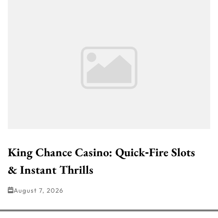
King Chance Casino: Quick‑Fire Slots
& Instant Thrills
August 7, 2026