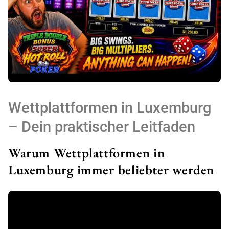
L
Wettplattformen in Luxemburg
– Dein praktischer Leitfaden
T
Warum Wettplattformen in
M
Luxemburg immer beliebter werden
a
a
T